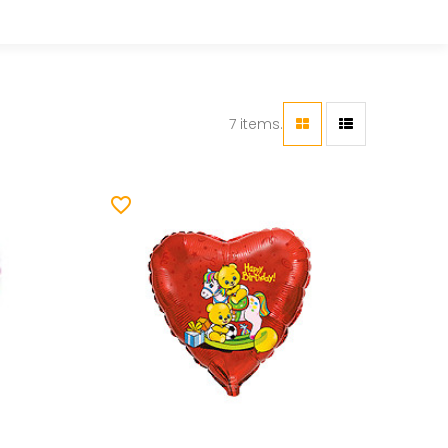
7 items.
favorite_border