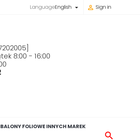
Language
English
Sign in


 7202005]
tek 8:00 - 16:00
00
2
BALONY FOLIOWE INNYCH MAREK
