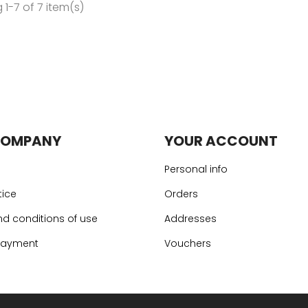
1-7 of 7 item(s)
COMPANY
YOUR ACCOUNT
Personal info
tice
Orders
d conditions of use
Addresses
payment
Vouchers