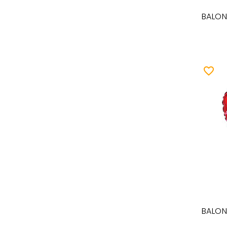
BALON 
favorite_border
BALON 