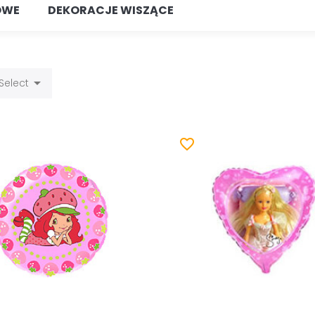
OWE
DEKORACJE WISZĄCE

Select
favorite_border