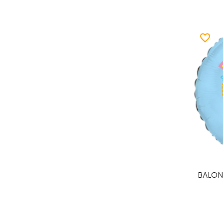
favorite_border
BALON 