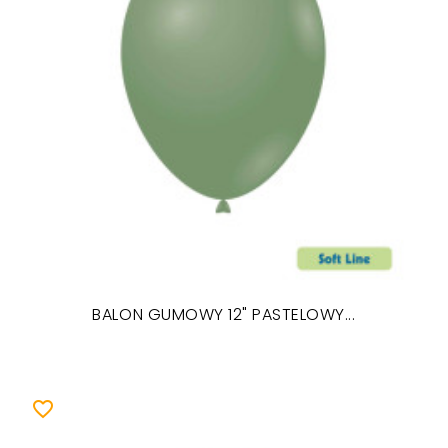
BALON GUMOWY 12" PASTELOWY...
favorite_border