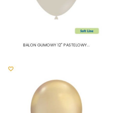
BALON GUMOWY 12" PASTELOWY...
favorite_border