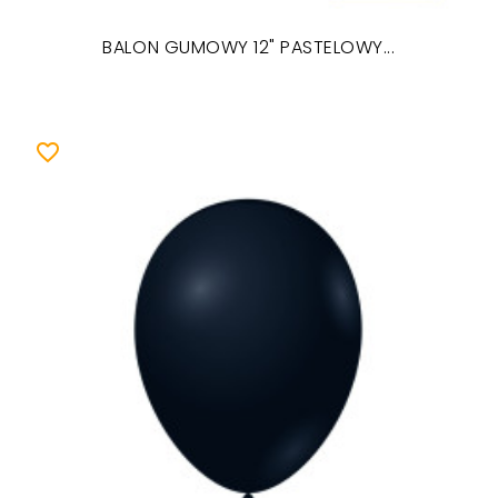
BALON GUMOWY 12" PASTELOWY...
favorite_border