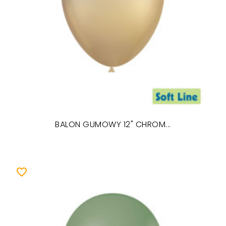
BALON GUMOWY 12" CHROM...
favorite_border