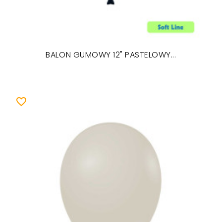
BALON GUMOWY 12" PASTELOWY...
favorite_border