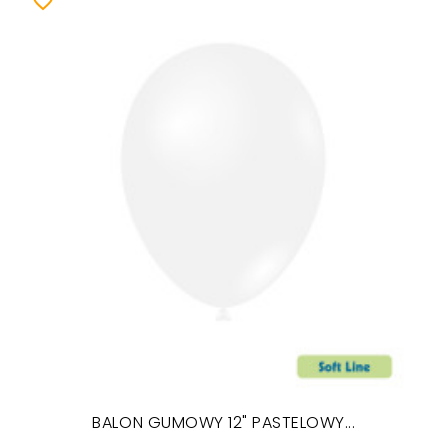
favorite_border
BALON GUMOWY 12" PASTELOWY...