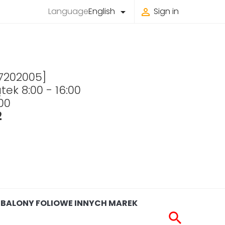
Language
English
Sign in


 7202005]
tek 8:00 - 16:00
00
2
BALONY FOLIOWE INNYCH MAREK
